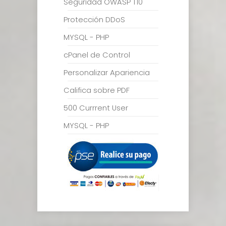
Seguridad OWASP T10
Protección DDoS
MYSQL - PHP
cPanel de Control
Personalizar Apariencia
Califica sobre PDF
500 Currrent User
MYSQL - PHP