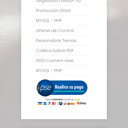
Seguridad OWASP T10
Protección DDoS
MYSQL - PHP
cPanel de Control
Personalizar Temas
Califica Sobre PDF
1000 Currrent User
MYSQL - PHP